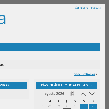
Castellano
Euskara
a
A
ias
Sede Electrónica
>
ÓNICO
DÍAS INHÁBILES Y HORA DE LA SEDE
agosto 2026
L
M
X
J
V
S
D
27
28
29
30
31
1
2