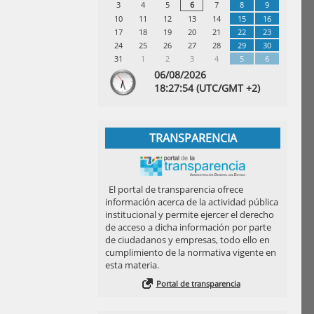
3
4
5
6
7
8
9
10
11
12
13
14
15
16
17
18
19
20
21
22
23
24
25
26
27
28
29
30
31
1
2
3
4
5
6
06/08/2026
18:
27
:54
(UTC/GMT +2)
TRANSPARENCIA
El portal de transparencia ofrece
información acerca de la actividad pública
institucional y permite ejercer el derecho
de acceso a dicha información por parte
de ciudadanos y empresas, todo ello en
cumplimiento de la normativa vigente en
esta materia.
Portal de transparencia